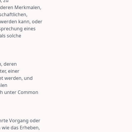
, zu
nderen Merkmalen,
schaftlichen,
rt werden kann, oder
sprechung eines
als solche
n, deren
er, einer
et werden, und
alen
auch unter Common
ührte Vorgang oder
wie das Erheben,