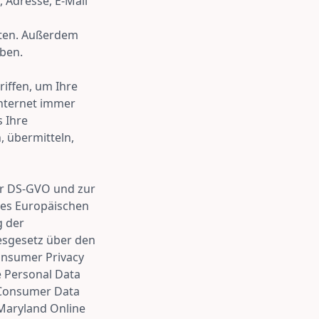
Adresse, E-Mail
iten. Außerdem
aben.
iffen, um Ihre
Internet immer
s Ihre
 übermitteln,
der DS-GVO und zur
des Europäischen
g der
esgesetz über den
onsumer Privacy
e Personal Data
a Consumer Data
 Maryland Online