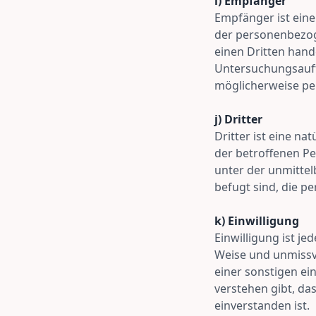
i) Empfänger
Empfänger ist eine 
der personenbezog
einen Dritten hand
Untersuchungsauft
möglicherweise pe
j) Dritter
Dritter ist eine na
der betroffenen P
unter der unmitte
befugt sind, die p
k) Einwilligung
Einwilligung ist je
Weise und unmissv
einer sonstigen ei
verstehen gibt, da
einverstanden ist.