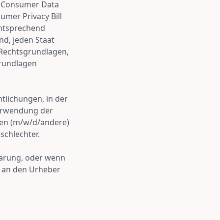
e Consumer Data
umer Privacy Bill
entsprechend
nd, jeden Staat
 Rechtsgrundlagen,
grundlagen
tlichungen, in der
Verwendung der
ten (m/w/d/andere)
schlechter.
lärung, oder wenn
e an den Urheber