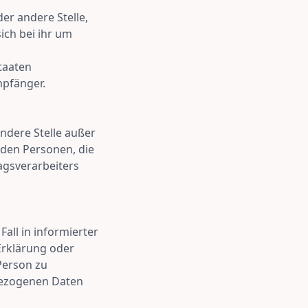
er andere Stelle,
ch bei ihr um
taaten
mpfänger.
andere Stelle außer
 den Personen, die
agsverarbeiters
Fall in informierter
Erklärung oder
Person zu
nbezogenen Daten