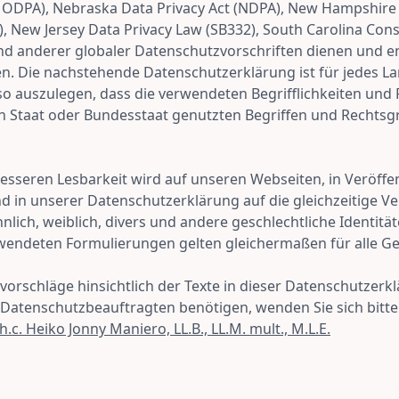
(MODPA), Nebraska Data Privacy Act (NDPA), New Hampshir
), New Jersey Data Privacy Law (SB332), South Carolina Cons
und anderer globaler Datenschutzvorschriften dienen und 
en. Die nachstehende Datenschutzerklärung ist für jedes La
o auszulegen, dass die verwendeten Begrifflichkeiten und
en Staat oder Bundesstaat genutzten Begriffen und Rechts
sseren Lesbarkeit wird auf unseren Webseiten, in Veröffen
 in unserer Datenschutzerklärung auf die gleichzeitige 
ich, weiblich, divers und andere geschlechtliche Identitä
erwendeten Formulierungen gelten gleichermaßen für alle Ge
orschläge hinsichtlich der Texte in dieser Datenschutzerk
 Datenschutzbeauftragten benötigen, wenden Sie sich bitt
 h.c. Heiko Jonny Maniero, LL.B., LL.M. mult., M.L.E.