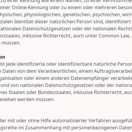
 zu einer Kennung wie einem Namen, zu einer Kennnummer
 einer Online-Kennung oder zu einem oder mehreren beso
hysischen, physiologischen, genetischen, psychischen, wirt
zialen Identität dieser natürlichen Person sind, identifizie
nationalen Datenschutzgesetzen oder der nationalen Recht
sstaates, inklusive Richterrecht, auch unter Common Law, 
 müssen.
son
st jede identifizierte oder identifizierbare natürliche Perso
Daten von dem Verantwortlichen, einem Auftragsverarbeit
rganisation oder einem anderen Datenempfänger verarbeit
rund von nationalen Datenschutzgesetzen oder der nation
nes Staates oder Bundesstaates, inklusive Richterrecht, 
ngesehen werden müssen.
eder mit oder ohne Hilfe automatisierter Verfahren ausgef
ngsreihe im Zusammenhang mit personenbezogenen Daten 