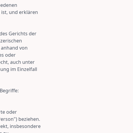
hiedenen
ist, und erklären
des Gerichts der
izerischen
r anhand von
es oder
recht, auch unter
ng im Einzelfall
egriffe:
rte oder
Person") beziehen.
irekt, insbesondere