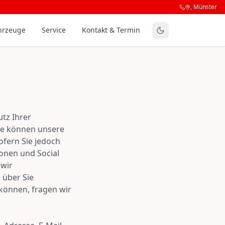
,
Münster
hrzeuge
Service
Kontakt & Termin
utz Ihrer
ie können unsere
fern Sie jedoch
ionen und Social
 wir
 über Sie
können, fragen wir