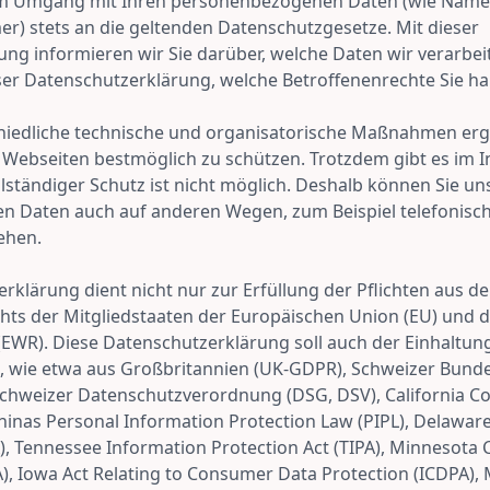
im Umgang mit Ihren personenbezogenen Daten (wie Name, 
) stets an die geltenden Datenschutzgesetze. Mit dieser
ng informieren wir Sie darüber, welche Daten wir verarbe
eser Datenschutzerklärung, welche Betroffenenrechte Sie h
hiedliche technische und organisatorische Maßnahmen ergr
 Webseiten bestmöglich zu schützen. Trotzdem gibt es im 
llständiger Schutz ist nicht möglich. Deshalb können Sie un
 Daten auch auf anderen Wegen, zum Beispiel telefonisch,
ehen.
rklärung dient nicht nur zur Erfüllung der Pflichten aus 
hts der Mitgliedstaaten der Europäischen Union (EU) und 
EWR). Diese Datenschutzerklärung soll auch der Einhaltun
n, wie etwa aus Großbritannien (UK-GDPR), Schweizer Bund
chweizer Datenschutzverordnung (DSG, DSV), California C
hinas Personal Information Protection Law (PIPL), Delawar
), Tennessee Information Protection Act (TIPA), Minnesot
), Iowa Act Relating to Consumer Data Protection (ICDPA),